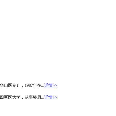
医专），1987年在...
详情>>
军医大学，从事银屑...
详情>>